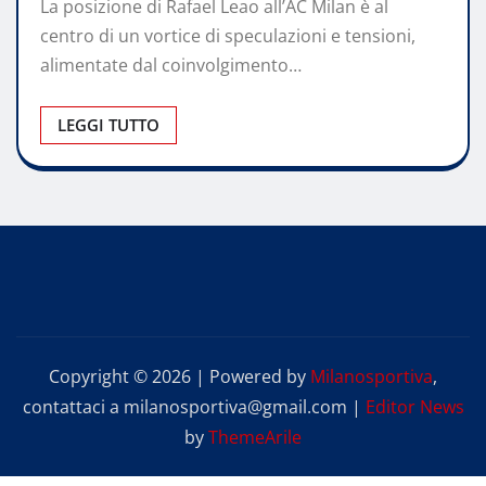
La posizione di Rafael Leao all’AC Milan è al
centro di un vortice di speculazioni e tensioni,
alimentate dal coinvolgimento…
LEGGI TUTTO
Copyright © 2026 | Powered by
Milanosportiva
,
contattaci a milanosportiva@gmail.com
|
Editor News
by
ThemeArile