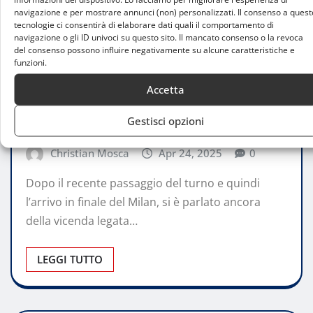
navigazione e per mostrare annunci (non) personalizzati. Il consenso a quest
tecnologie ci consentirà di elaborare dati quali il comportamento di
navigazione o gli ID univoci su questo sito. Il mancato consenso o la revoca
del consenso possono influire negativamente su alcune caratteristiche e
funzioni.
PERSONAGGI
Accetta
Possibile rinnovo per Sergio Conceicao:
Gestisci opzioni
ecco le nuove condizioni
Christian Mosca
Apr 24, 2025
0
Dopo il recente passaggio del turno e quindi
l’arrivo in finale del Milan, si è parlato ancora
della vicenda legata…
LEGGI TUTTO