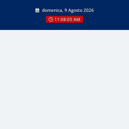
Skip
domenica, 9 Agosto 2026
to
content
11:08:05 AM