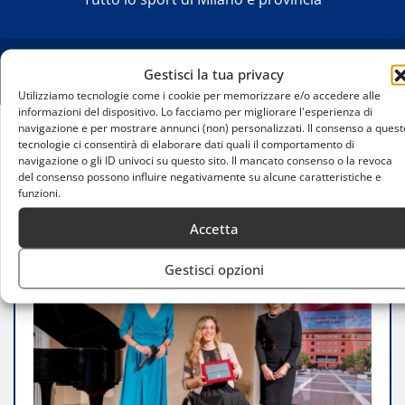
Gestisci la tua privacy
Utilizziamo tecnologie come i cookie per memorizzare e/o accedere alle
informazioni del dispositivo. Lo facciamo per migliorare l'esperienza di
navigazione e per mostrare annunci (non) personalizzati. Il consenso a quest
tecnologie ci consentirà di elaborare dati quali il comportamento di
Home
navigazione o gli ID univoci su questo sito. Il mancato consenso o la revoca
Arianna Talamona è l’Alumna dell’anno 2024
del consenso possono influire negativamente su alcune caratteristiche e
dell’Università Milano-Bicocca
funzioni.
Accetta
Gestisci opzioni