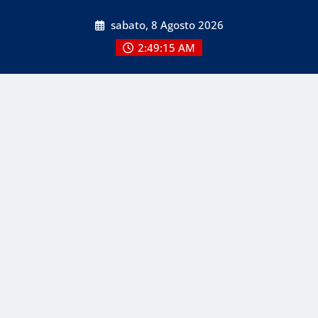
Skip
sabato, 8 Agosto 2026
to
content
2:49:15 AM