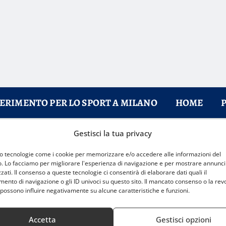
FERIMENTO PER LO SPORT A MILANO
HOME
Gestisci la tua privacy
nto del 25% sui biglietti fino al 3 settembre
mo tecnologie come i cookie per memorizzare e/o accedere alle informazioni del
o. Lo facciamo per migliorare l'esperienza di navigazione e per mostrare annunci
zati. Il consenso a queste tecnologie ci consentirà di elaborare dati quali il
nto di navigazione o gli ID univoci su questo sito. Il mancato consenso o la rev
possono influire negativamente su alcune caratteristiche e funzioni.
Accetta
Gestisci opzioni