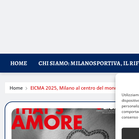
HOME
CHI SIAMO: MILANOSPORTIVA, IL RI
Home
EICMA 2025, Milano al centro del mondo moto: sco
Utilizzia
dispositiv
personaliz
comportame
consenso 