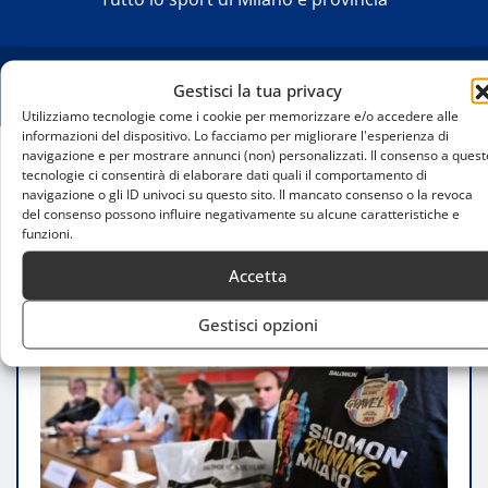
Gestisci la tua privacy
Utilizziamo tecnologie come i cookie per memorizzare e/o accedere alle
informazioni del dispositivo. Lo facciamo per migliorare l'esperienza di
navigazione e per mostrare annunci (non) personalizzati. Il consenso a quest
tecnologie ci consentirà di elaborare dati quali il comportamento di
Home
navigazione o gli ID univoci su questo sito. Il mancato consenso o la revoca
Salomon Running Milano 2025: l’esperienza di
del consenso possono influire negativamente su alcune caratteristiche e
corsa che trasforma la città
funzioni.
Accetta
Gestisci opzioni