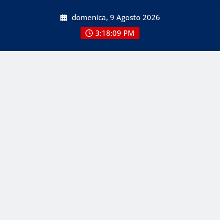
Skip
domenica, 9 Agosto 2026
to
content
3:18:09 PM