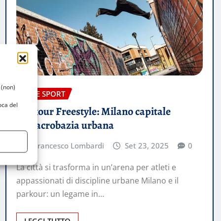
 (non)
FARE SPORT
oca del
Parkour Freestyle: Milano capitale
dell’acrobazia urbana
Francesco Lombardi
Set 23, 2025
0
La città si trasforma in un’arena per atleti e
appassionati di discipline urbane Milano e il
parkour: un legame in…
LEGGI TUTTO