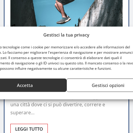
Gestisci la tua privacy
CONSIGLI
mo tecnologie come i cookie per memorizzare e/o accedere alle informazioni del
o. Lo facciamo per migliorare l'esperienza di navigazione e per mostrare annunci
Parkour e acrobazie a Milano: tra Zero-
zati. Il consenso a queste tecnologie ci consentirà di elaborare dati quali il
Gravity e Hyperspace
nto di navigazione o gli ID univoci su questo sito. Il mancato consenso o la rev
possono influire negativamente su alcune caratteristiche e funzioni.
Claudia Princess Ferrarini
Ott 21, 2025
0
Accetta
Gestisci opzioni
Milano non è solo moda e aperitivi: oggi è anche
una città dove ci si può divertire, correre e
superare…
LEGGI TUTTO