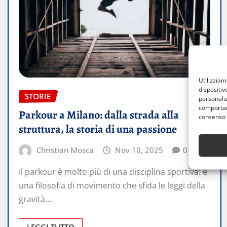
Utilizzia
dispositiv
STORIE
personaliz
comportame
Parkour a Milano: dalla strada alla
consenso 
struttura, la storia di una passione
Christian Mosca
Nov 10, 2025
0
Il parkour è molto più di una disciplina sportiva: è
una filosofia di movimento che sfida le leggi della
gravità…