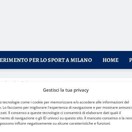
FERIMENTO PER LO SPORT A MILANO
HOME
edere la sfida in tv e streaming
Gestisci la tua privacy
mo tecnologie come i cookie per memorizzare e/o accedere alle informazioni del
o. Lo facciamo per migliorare l'esperienza di navigazione e per mostrare annunci
zati. Il consenso a queste tecnologie ci consentirà di elaborare dati quali il
nto di navigazione o gli ID univoci su questo sito. Il mancato consenso o la rev
possono influire negativamente su alcune caratteristiche e funzioni.