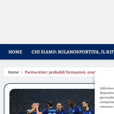
HOME
CHI SIAMO: MILANOSPORTIVA, IL RI
Home
Parma-Inter: probabili formazioni, orario e dove v
Utilizzia
dispositiv
personaliz
comportame
consenso 