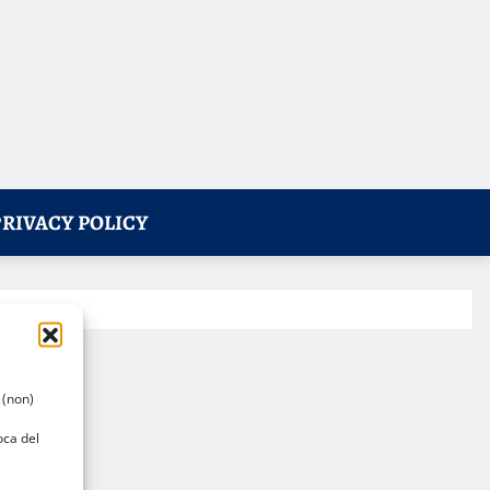
PRIVACY POLICY
 (non)
oca del