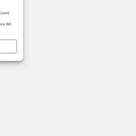
 (non)
oca del