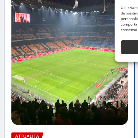
Utilizzia
dispositiv
personaliz
comportame
consenso 
ATTUALITÀ