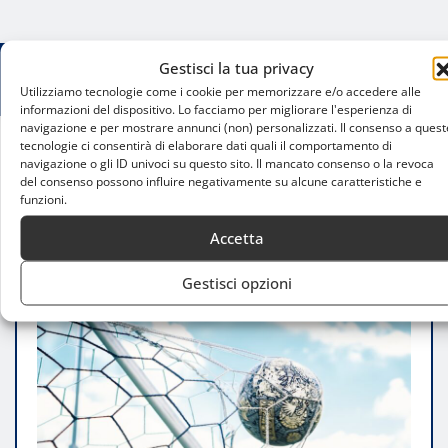
Gestisci la tua privacy
Utilizziamo tecnologie come i cookie per memorizzare e/o accedere alle
informazioni del dispositivo. Lo facciamo per migliorare l'esperienza di
navigazione e per mostrare annunci (non) personalizzati. Il consenso a quest
tecnologie ci consentirà di elaborare dati quali il comportamento di
navigazione o gli ID univoci su questo sito. Il mancato consenso o la revoca
Home
del consenso possono influire negativamente su alcune caratteristiche e
Milan Primavera vs Sampdoria: tutte le
funzioni.
informazioni sulla partita del 31 marzo
Accetta
Gestisci opzioni