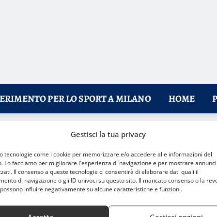
FERIMENTO PER LO SPORT A MILANO
HOME
Gestisci la tua privacy
 streaming web tv gratis
mo tecnologie come i cookie per memorizzare e/o accedere alle informazioni del
o. Lo facciamo per migliorare l'esperienza di navigazione e per mostrare annunci
zati. Il consenso a queste tecnologie ci consentirà di elaborare dati quali il
nto di navigazione o gli ID univoci su questo sito. Il mancato consenso o la rev
possono influire negativamente su alcune caratteristiche e funzioni.
Accetta
Gestisci opzioni