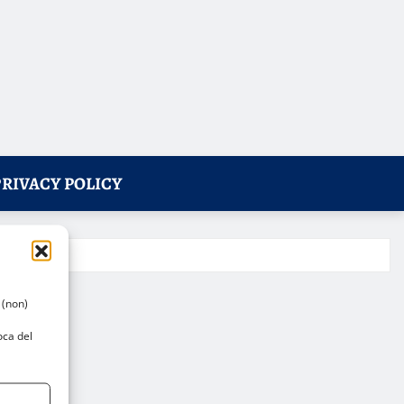
PRIVACY POLICY
 (non)
oca del