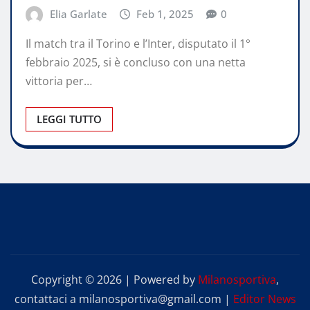
Elia Garlate
Feb 1, 2025
0
Il match tra il Torino e l’Inter, disputato il 1°
febbraio 2025, si è concluso con una netta
vittoria per…
LEGGI TUTTO
Copyright © 2026 | Powered by
Milanosportiva
,
contattaci a milanosportiva@gmail.com
|
Editor News