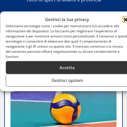
Gestisci la tua privacy
Utilizziamo tecnologie come i cookie per memorizzare e/o accedere alle
informazioni del dispositivo. Lo facciamo per migliorare l'esperienza di
navigazione e per mostrare annunci (non) personalizzati. Il consenso a quest
tecnologie ci consentirà di elaborare dati quali il comportamento di
navigazione o gli ID univoci su questo sito. Il mancato consenso o la revoca
Home
del consenso possono influire negativamente su alcune caratteristiche e
Allianz Milano sfida Modena: semifinale decisiva
funzioni.
per la Challenge Cup
Accetta
Gestisci opzioni