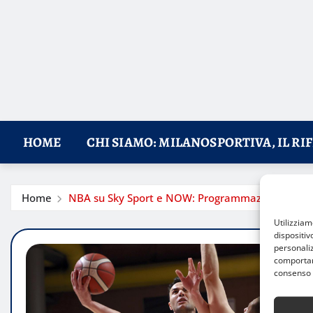
HOME
CHI SIAMO: MILANOSPORTIVA, IL RI
Home
NBA su Sky Sport e NOW: Programmazione e App
Utilizzia
dispositiv
personaliz
comportame
consenso 