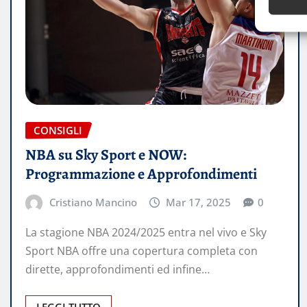
CONSIGLI
NBA su Sky Sport e NOW:
Programmazione e Approfondimenti
Cristiano Mancino
Mar 17, 2025
0
La stagione NBA 2024/2025 entra nel vivo e Sky
Sport NBA offre una copertura completa con
dirette, approfondimenti ed infine…
LEGGI TUTTO