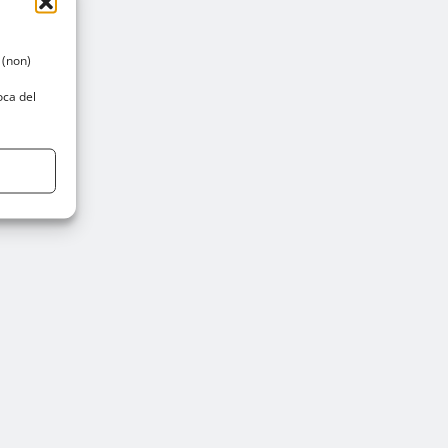
 (non)
oca del