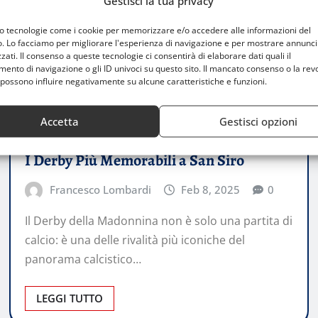
Gestisci la tua privacy
mo tecnologie come i cookie per memorizzare e/o accedere alle informazioni del
o. Lo facciamo per migliorare l'esperienza di navigazione e per mostrare annunci
zati. Il consenso a queste tecnologie ci consentirà di elaborare dati quali il
nto di navigazione o gli ID univoci su questo sito. Il mancato consenso o la rev
possono influire negativamente su alcune caratteristiche e funzioni.
Accetta
Gestisci opzioni
STORIE
I Derby Più Memorabili a San Siro
Francesco Lombardi
Feb 8, 2025
0
Il Derby della Madonnina non è solo una partita di
calcio: è una delle rivalità più iconiche del
panorama calcistico…
LEGGI TUTTO