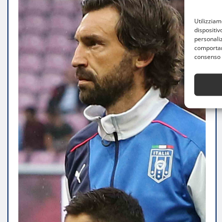
Utilizzia
dispositiv
personaliz
comportame
consenso 