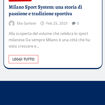
Milano Sport System: una storia di
passione e tradizione sportiva
Elia Garlate
Feb 25, 2025
0
Alla scoperta del volume che celebra lo sport
milanese Da sempre Milano è una città che ha
visto crescere e…
LEGGI TUTTO