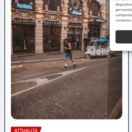
dispositiv
personaliz
comportame
consenso 
ATTUALITÀ