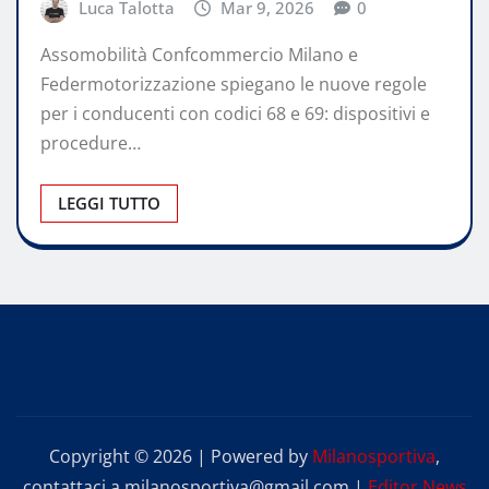
Luca Talotta
Mar 9, 2026
0
Assomobilità Confcommercio Milano e
Federmotorizzazione spiegano le nuove regole
per i conducenti con codici 68 e 69: dispositivi e
procedure…
LEGGI TUTTO
Copyright © 2026 | Powered by
Milanosportiva
,
contattaci a milanosportiva@gmail.com
|
Editor News