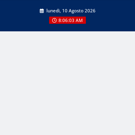
Skip
lunedì, 10 Agosto 2026
to
content
8:06:04 AM