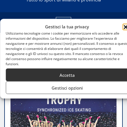
Gestisci la tua privacy
Utilizziamo tecnologie come i cookie per memorizzare e/o accedere alle
informazioni del dispositivo. Lo facciamo per migliorare l'esperienza di
navigazione e per mostrare annunci (non) personalizzati. Il consenso a quest
Home
tecnologie ci consentirà di elaborare dati quali il comportamento di
Milano Easter Trophy 2026: a Sesto San Giovanni
navigazione o gli ID univoci su questo sito. Il mancato consenso o la revoca
del consenso possono influire negativamente su alcune caratteristiche e
torna il grande pattinaggio sincronizzato
funzioni.
internazionale
Accetta
Gestisci opzioni