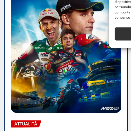
dispositiv
personaliz
comportame
consenso 
ATTUALITÀ