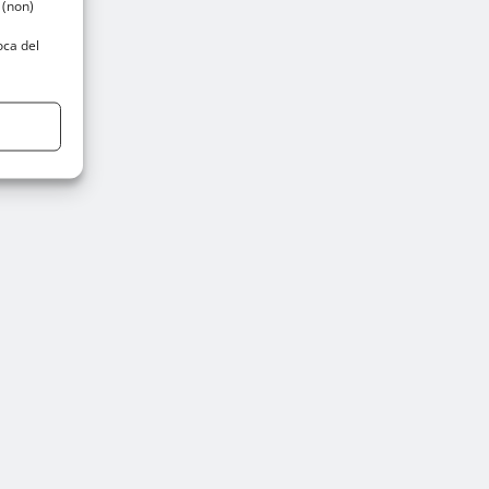
 (non)
oca del