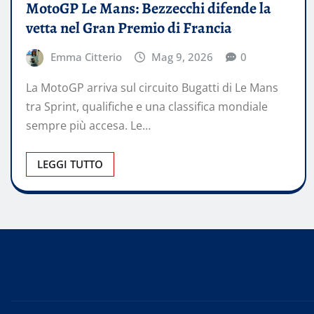
MotoGP Le Mans: Bezzecchi difende la
vetta nel Gran Premio di Francia
Emma Citterio
Mag 9, 2026
0
La MotoGP arriva sul circuito Bugatti di Le Mans
tra Sprint, qualifiche e una classifica mondiale
sempre più accesa. Le…
LEGGI TUTTO