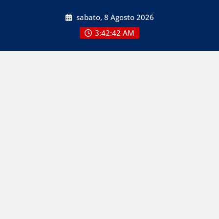
Skip
sabato, 8 Agosto 2026
to
content
3:42:42 AM