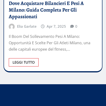
Dove Acquistare Bilancieri E Pesi A
Milano: Guida Completa Per Gli
Appassionati
Elia Garlate
Apr 7, 2025
0
Il Boom Del Sollevamento Pesi A Milano:
Opportunità E Scelte Per Gli Atleti Milano, una
delle capitali europee del fitness,…
LEGGI TUTTO