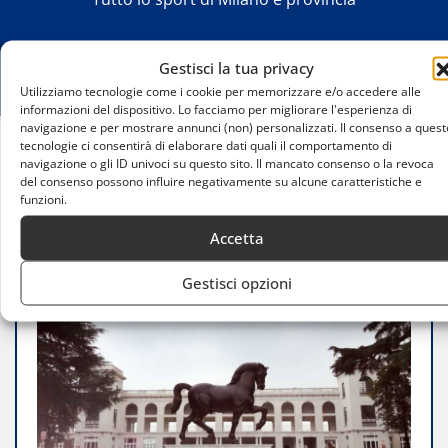
Gestisci la tua privacy
Utilizziamo tecnologie come i cookie per memorizzare e/o accedere alle
informazioni del dispositivo. Lo facciamo per migliorare l'esperienza di
navigazione e per mostrare annunci (non) personalizzati. Il consenso a quest
tecnologie ci consentirà di elaborare dati quali il comportamento di
navigazione o gli ID univoci su questo sito. Il mancato consenso o la revoca
Home
del consenso possono influire negativamente su alcune caratteristiche e
Ippodromo Snai San Siro, il 2 giugno è festa di
funzioni.
galoppo e intrattenimento
Accetta
Gestisci opzioni