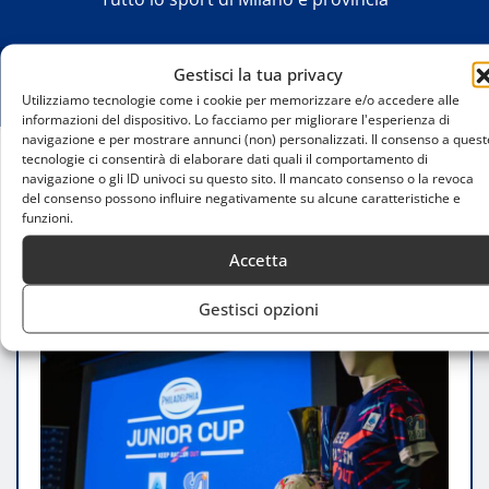
Gestisci la tua privacy
Utilizziamo tecnologie come i cookie per memorizzare e/o accedere alle
informazioni del dispositivo. Lo facciamo per migliorare l'esperienza di
navigazione e per mostrare annunci (non) personalizzati. Il consenso a quest
tecnologie ci consentirà di elaborare dati quali il comportamento di
navigazione o gli ID univoci su questo sito. Il mancato consenso o la revoca
Home
del consenso possono influire negativamente su alcune caratteristiche e
Philadelphia Junior Cup: Un Torneo Giovanile per
funzioni.
l’Inclusione e il Rispetto
Accetta
Gestisci opzioni