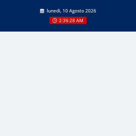
Skip
lunedì, 10 Agosto 2026
to
content
2:36:28 AM