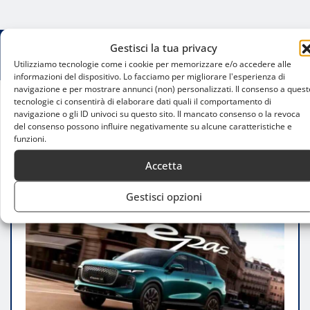
Gestisci la tua privacy
Utilizziamo tecnologie come i cookie per memorizzare e/o accedere alle
informazioni del dispositivo. Lo facciamo per migliorare l'esperienza di
navigazione e per mostrare annunci (non) personalizzati. Il consenso a quest
tecnologie ci consentirà di elaborare dati quali il comportamento di
Home
navigazione o gli ID univoci su questo sito. Il mancato consenso o la revoca
del consenso possono influire negativamente su alcune caratteristiche e
Lepas illumina il Natale di Milano: eleganza
funzioni.
urbana in anteprima a Portanuova
Accetta
Gestisci opzioni