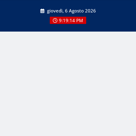
Skip
giovedì, 6 Agosto 2026
to
content
9:19:14 PM