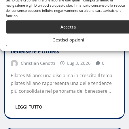
navigazione o gli ID univoci su questo sito. Il mancato consenso o la revoca
del consenso possono influire negativamente su alcune caratteristiche e
funzioni.
Accetta
FARE SPORT
Gestisci opzioni
Pilates Milano: guida completa tra
benessere e fitness
Christian Cenotti
Lug 3, 2026
0
Pilates Milano: una disciplina in crescita Il tema
pilates Milano rappresenta una delle tendenze
più consolidate nel panorama del benessere…
LEGGI TUTTO