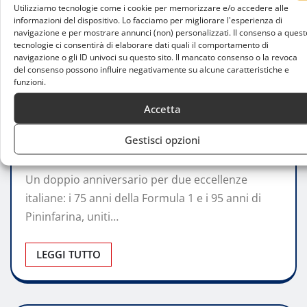
Utilizziamo tecnologie come i cookie per memorizzare e/o accedere alle
informazioni del dispositivo. Lo facciamo per migliorare l'esperienza di
navigazione e per mostrare annunci (non) personalizzati. Il consenso a quest
tecnologie ci consentirà di elaborare dati quali il comportamento di
navigazione o gli ID univoci su questo sito. Il mancato consenso o la revoca
del consenso possono influire negativamente su alcune caratteristiche e
ATTUALITÀ
funzioni.
Automobile Club Milano e Pininfarina
Accetta
celebrano Formula 1 e design
Gestisci opzioni
Luca Talotta
Set 1, 2025
0
Un doppio anniversario per due eccellenze
italiane: i 75 anni della Formula 1 e i 95 anni di
Pininfarina, uniti…
LEGGI TUTTO