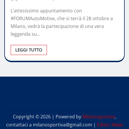
L’attesissimo appuntamento con
#FORUMAutoMotive, che si terrà il 28 ottobre a
Milano, vedrà la partecipazione di una vera
leggenda su…
LEGGI TUTTO
Copyright © 2026 | Powered by
Milanosportiva
,
contattaci a milanosportiva@gmail.com
|
Editor News