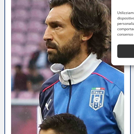
Utilizzia
dispositiv
personaliz
comportame
consenso 