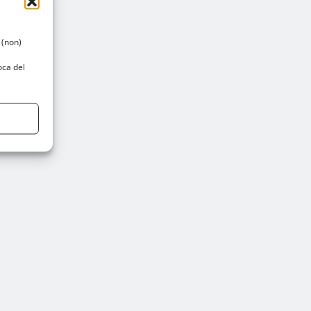
 (non)
oca del