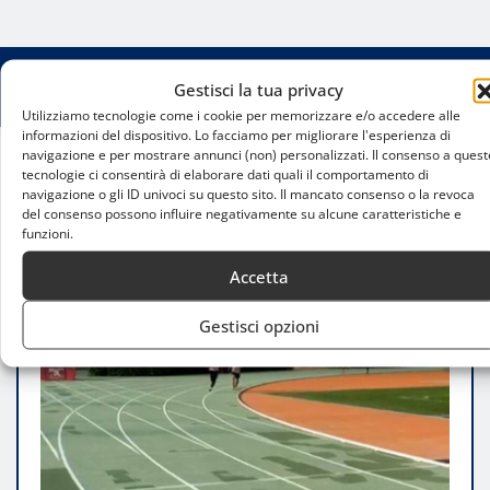
Gestisci la tua privacy
Utilizziamo tecnologie come i cookie per memorizzare e/o accedere alle
informazioni del dispositivo. Lo facciamo per migliorare l'esperienza di
navigazione e per mostrare annunci (non) personalizzati. Il consenso a quest
tecnologie ci consentirà di elaborare dati quali il comportamento di
Home
navigazione o gli ID univoci su questo sito. Il mancato consenso o la revoca
Arena Civica, il Comune di Milano cerca uno
del consenso possono influire negativamente su alcune caratteristiche e
sponsor per rifare la pista di atletica
funzioni.
Accetta
Gestisci opzioni