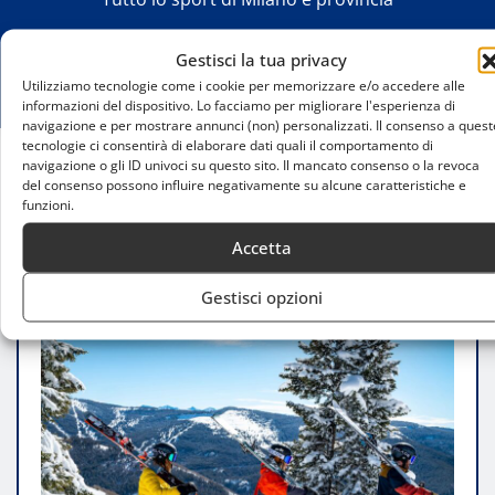
Gestisci la tua privacy
Utilizziamo tecnologie come i cookie per memorizzare e/o accedere alle
informazioni del dispositivo. Lo facciamo per migliorare l'esperienza di
navigazione e per mostrare annunci (non) personalizzati. Il consenso a quest
tecnologie ci consentirà di elaborare dati quali il comportamento di
navigazione o gli ID univoci su questo sito. Il mancato consenso o la revoca
Home
del consenso possono influire negativamente su alcune caratteristiche e
funzioni.
Guida allo sci di fondo vicino a Milano: dove
praticarlo e come iniziare
Accetta
Gestisci opzioni