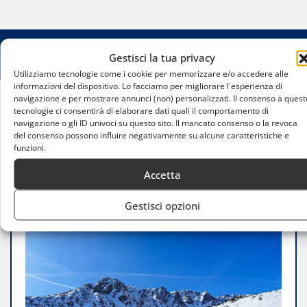
Gestisci la tua privacy
Utilizziamo tecnologie come i cookie per memorizzare e/o accedere alle
informazioni del dispositivo. Lo facciamo per migliorare l'esperienza di
navigazione e per mostrare annunci (non) personalizzati. Il consenso a quest
tecnologie ci consentirà di elaborare dati quali il comportamento di
Home
navigazione o gli ID univoci su questo sito. Il mancato consenso o la revoca
Piste da sci di fondo con vista panoramica vicino a
del consenso possono influire negativamente su alcune caratteristiche e
Milano
funzioni.
Accetta
Gestisci opzioni