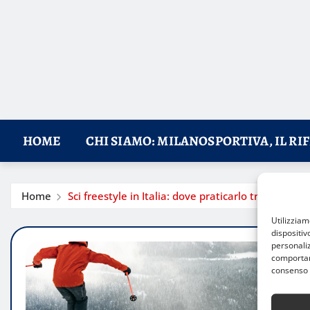
HOME
CHI SIAMO: MILANOSPORTIVA, IL RI
Home
Sci freestyle in Italia: dove praticarlo tra Milano e
Utilizzia
dispositiv
personaliz
comportame
consenso 