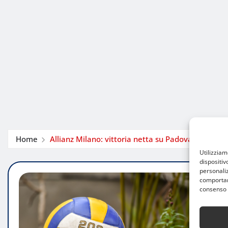
Home
Allianz Milano: vittoria netta su Padova
Utilizzia
dispositiv
personaliz
comportame
consenso 