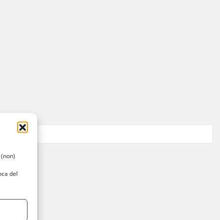
 (non)
oca del