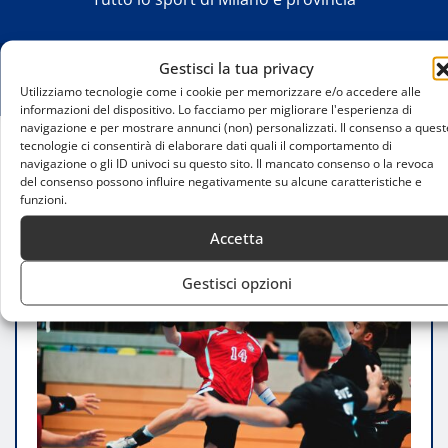
Gestisci la tua privacy
Utilizziamo tecnologie come i cookie per memorizzare e/o accedere alle
informazioni del dispositivo. Lo facciamo per migliorare l'esperienza di
navigazione e per mostrare annunci (non) personalizzati. Il consenso a quest
tecnologie ci consentirà di elaborare dati quali il comportamento di
navigazione o gli ID univoci su questo sito. Il mancato consenso o la revoca
Home
del consenso possono influire negativamente su alcune caratteristiche e
Sport al chiuso per bambini a Milano: come
funzioni.
muoversi in città
Accetta
Gestisci opzioni