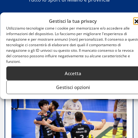
Gestisci la tua privacy
Utilizziamo tecnologie come i cookie per memorizzare e/o accedere alle
informazioni del dispositivo. Lo facciamo per migliorare l'esperienza di
navigazione e per mostrare annunci (non) personalizzati. Il consenso a quest
tecnologie ci consentirà di elaborare dati quali il comportamento di
navigazione o gli ID univoci su questo sito. Il mancato consenso o la revoca
Home
del consenso possono influire negativamente su alcune caratteristiche e
Allianz Milano in semifinale Play Off 5° Posto:
funzioni.
vittoria su Cisterna senza gara 3
Accetta
Gestisci opzioni