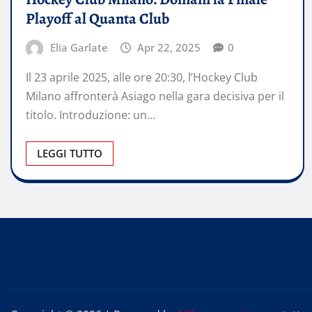
Playoff al Quanta Club
Elia Garlate
Apr 22, 2025
0
Il 23 aprile 2025, alle ore 20:30, l’Hockey Club
Milano affronterà Asiago nella gara decisiva per il
titolo. Introduzione: un…
LEGGI TUTTO