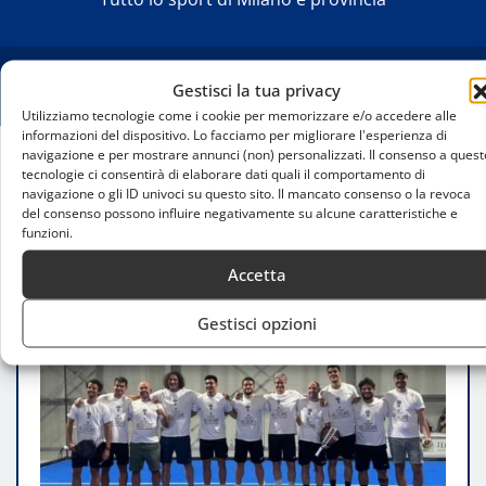
Gestisci la tua privacy
Utilizziamo tecnologie come i cookie per memorizzare e/o accedere alle
informazioni del dispositivo. Lo facciamo per migliorare l'esperienza di
navigazione e per mostrare annunci (non) personalizzati. Il consenso a quest
tecnologie ci consentirà di elaborare dati quali il comportamento di
Home
navigazione o gli ID univoci su questo sito. Il mancato consenso o la revoca
Promosse in Serie A le squadre lombarde di padel:
del consenso possono influire negativamente su alcune caratteristiche e
trionfano Padel Factory e Padel Extreme
funzioni.
Accetta
Gestisci opzioni