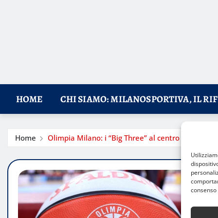
HOME
CHI SIAMO: MILANOSPORTIVA, IL RI
Home
Olimpia Milano: i “Big Three” al centro della sfida
Utilizzia
dispositiv
personaliz
comportame
consenso 