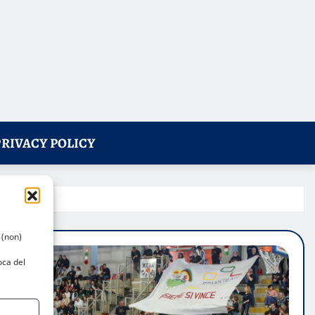
PRIVACY POLICY
 (non)
oca del