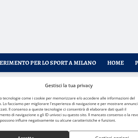
FERIMENTO PER LO SPORT A MILANO
HOME
Gestisci la tua privacy
le scudetto grazie a Egonu
mo tecnologie come i cookie per memorizzare e/o accedere alle informazioni del
o. Lo facciamo per migliorare l'esperienza di navigazione e per mostrare annunci
zati. Il consenso a queste tecnologie ci consentirà di elaborare dati quali il
nto di navigazione o gli ID univoci su questo sito. Il mancato consenso o la rev
possono influire negativamente su alcune caratteristiche e funzioni.
Accetta
Gestisci opzioni