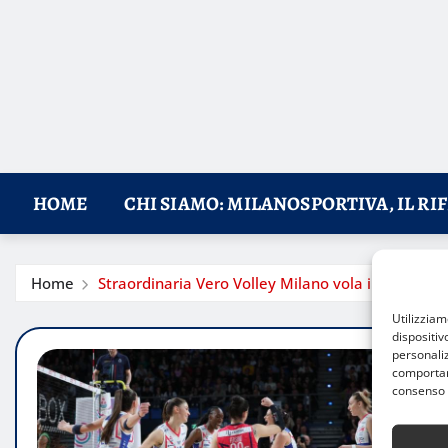
HOME
CHI SIAMO: MILANOSPORTIVA, IL RI
Home
Straordinaria Vero Volley Milano vola in semifina
Utilizzia
dispositiv
personaliz
comportame
consenso 