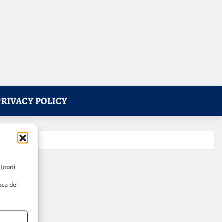
PRIVACY POLICY
 (non)
oca del