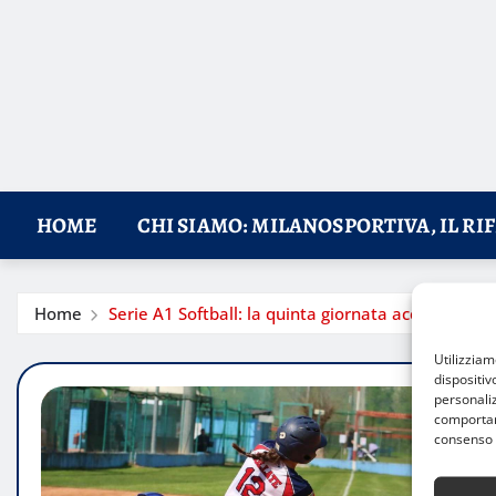
HOME
CHI SIAMO: MILANOSPORTIVA, IL RI
Home
Serie A1 Softball: la quinta giornata accende la lo
Utilizzia
dispositiv
personaliz
comportame
consenso 