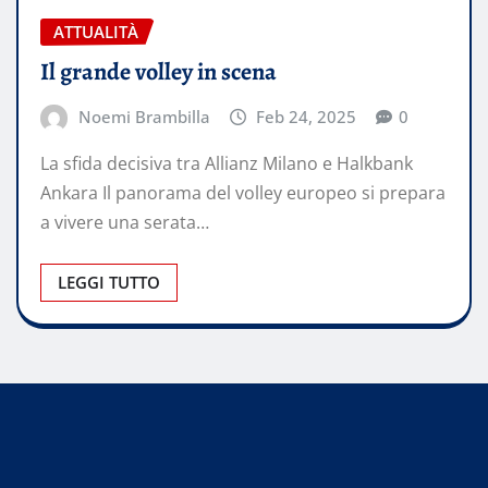
ATTUALITÀ
Il grande volley in scena
Noemi Brambilla
Feb 24, 2025
0
La sfida decisiva tra Allianz Milano e Halkbank
Ankara Il panorama del volley europeo si prepara
a vivere una serata…
LEGGI TUTTO