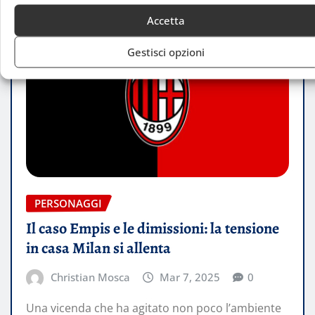
Accetta
Gestisci opzioni
PERSONAGGI
Il caso Empis e le dimissioni: la tensione
in casa Milan si allenta
Christian Mosca
Mar 7, 2025
0
Una vicenda che ha agitato non poco l’ambiente