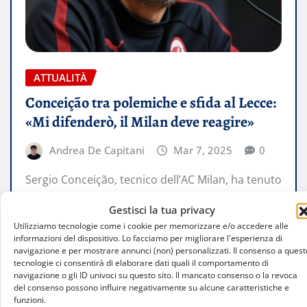
ATTUALITÀ
Conceição tra polemiche e sfida al Lecce:
«Mi difenderò, il Milan deve reagire»
Andrea De Capitani
Mar 7, 2025
0
Sergio Conceição, tecnico dell’AC Milan, ha tenuto
una conferenza stampa per affrontare le recenti
Gestisci la tua privacy
polemiche e discutere della prossima partita…
Utilizziamo tecnologie come i cookie per memorizzare e/o accedere alle
informazioni del dispositivo. Lo facciamo per migliorare l'esperienza di
navigazione e per mostrare annunci (non) personalizzati. Il consenso a quest
LEGGI TUTTO
tecnologie ci consentirà di elaborare dati quali il comportamento di
navigazione o gli ID univoci su questo sito. Il mancato consenso o la revoca
del consenso possono influire negativamente su alcune caratteristiche e
funzioni.