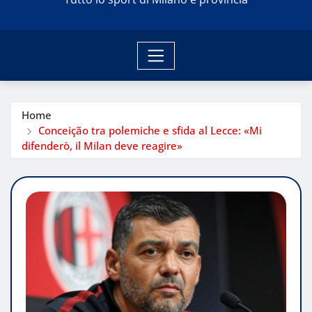
Home
Conceição tra polemiche e sfida al Lecce: «Mi
difenderò, il Milan deve reagire»