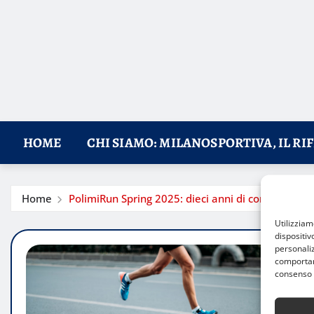
HOME
CHI SIAMO: MILANOSPORTIVA, IL RI
Home
PolimiRun Spring 2025: dieci anni di corsa, comun
Utilizzia
dispositiv
personaliz
comportame
consenso 