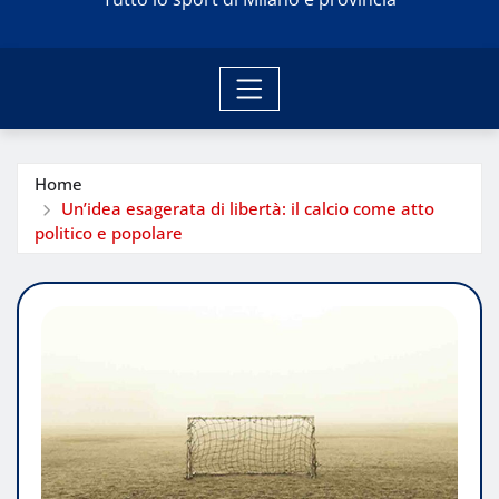
Home
Un’idea esagerata di libertà: il calcio come atto
politico e popolare