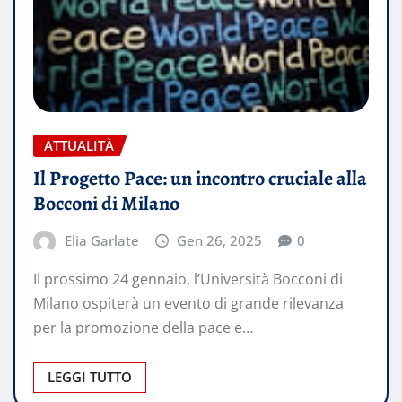
ATTUALITÀ
Il Progetto Pace: un incontro cruciale alla
Bocconi di Milano
Elia Garlate
Gen 26, 2025
0
Il prossimo 24 gennaio, l’Università Bocconi di
Milano ospiterà un evento di grande rilevanza
per la promozione della pace e…
LEGGI TUTTO