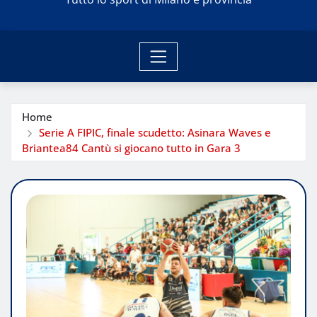
Home
Serie A FIPIC, finale scudetto: Asinara Waves e
Briantea84 Cantù si giocano tutto in Gara 3