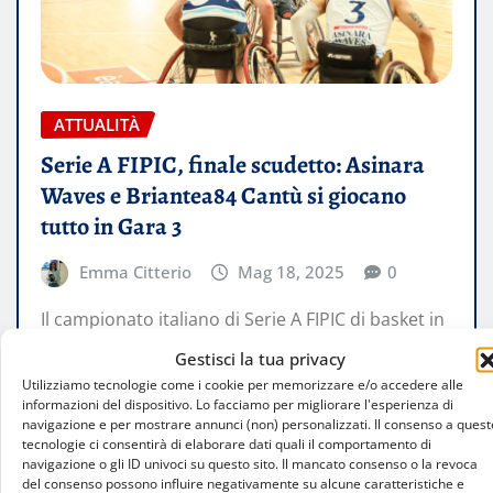
ATTUALITÀ
Serie A FIPIC, finale scudetto: Asinara
Waves e Briantea84 Cantù si giocano
tutto in Gara 3
Emma Citterio
Mag 18, 2025
0
Il campionato italiano di Serie A FIPIC di basket in
carrozzina vive un epilogo emozionante. Dopo la
Gestisci la tua privacy
vittoria di Unipol…
Utilizziamo tecnologie come i cookie per memorizzare e/o accedere alle
informazioni del dispositivo. Lo facciamo per migliorare l'esperienza di
navigazione e per mostrare annunci (non) personalizzati. Il consenso a quest
LEGGI TUTTO
tecnologie ci consentirà di elaborare dati quali il comportamento di
navigazione o gli ID univoci su questo sito. Il mancato consenso o la revoca
del consenso possono influire negativamente su alcune caratteristiche e