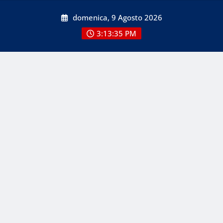
Skip
domenica, 9 Agosto 2026
to
content
3:13:35 PM