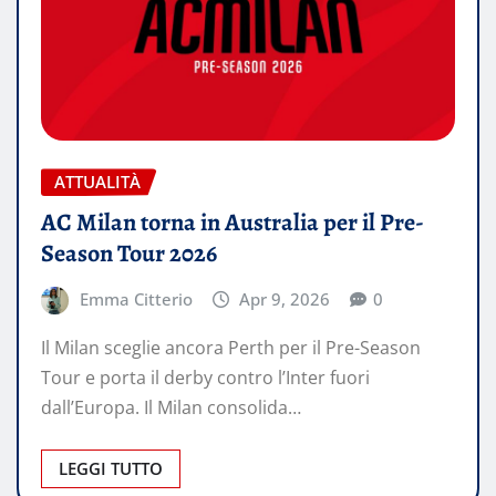
ATTUALITÀ
AC Milan torna in Australia per il Pre-
Season Tour 2026
Emma Citterio
Apr 9, 2026
0
Il Milan sceglie ancora Perth per il Pre-Season
Tour e porta il derby contro l’Inter fuori
dall’Europa. Il Milan consolida…
LEGGI TUTTO