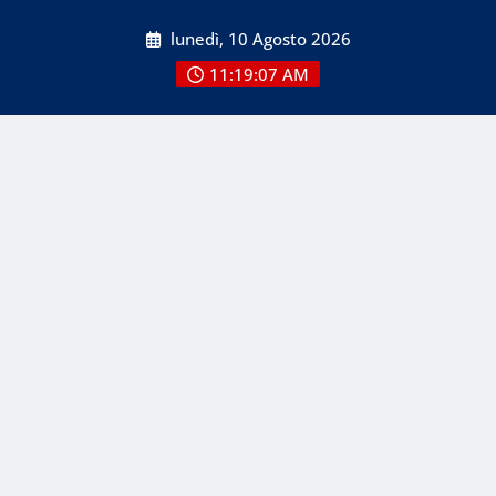
Skip
lunedì, 10 Agosto 2026
to
content
11:19:07 AM