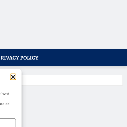
PRIVACY POLICY
 (non)
oca del