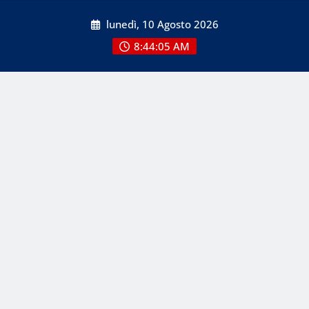
Skip
lunedì, 10 Agosto 2026
to
content
8:44:06 AM