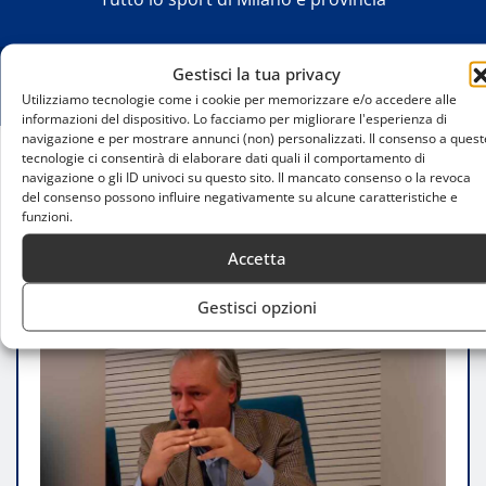
Gestisci la tua privacy
Utilizziamo tecnologie come i cookie per memorizzare e/o accedere alle
informazioni del dispositivo. Lo facciamo per migliorare l'esperienza di
navigazione e per mostrare annunci (non) personalizzati. Il consenso a quest
tecnologie ci consentirà di elaborare dati quali il comportamento di
navigazione o gli ID univoci su questo sito. Il mancato consenso o la revoca
Home
del consenso possono influire negativamente su alcune caratteristiche e
AsConAuto: il 2024 consacra un anno di successi e
funzioni.
innovazione
Accetta
Gestisci opzioni