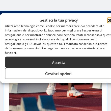
Gestisci la tua privacy
Utilizziamo tecnologie come i cookie per memorizzare e/o accedere alle
informazioni del dispositivo. Lo facciamo per migliorare l'esperienza di
navigazione e per mostrare annunci (non) personalizzati. Il consenso a quest
tecnologie ci consentirà di elaborare dati quali il comportamento di
Home
navigazione o gli ID univoci su questo sito. Il mancato consenso o la revoca
Atletica per adulti a Milano: un’opportunità per
del consenso possono influire negativamente su alcune caratteristiche e
iniziare e migliorare
funzioni.
Accetta
Gestisci opzioni