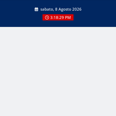
Skip
sabato, 8 Agosto 2026
to
content
3:18:29 PM