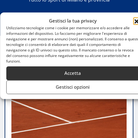
Gestisci la tua privacy
Utilizziamo tecnologie come i cookie per memorizzare e/o accedere alle
informazioni del dispositivo. Lo facciamo per migliorare l'esperienza di
navigazione e per mostrare annunci (non) personalizzati. Il consenso a quest
tecnologie ci consentirà di elaborare dati quali il comportamento di
navigazione o gli ID univoci su questo sito. Il mancato consenso o la revoca
Home
del consenso possono influire negativamente su alcune caratteristiche e
Torneo Avvenire, Milano ritrova il grande tennis
funzioni.
dei campioni di domani
Accetta
Gestisci opzioni