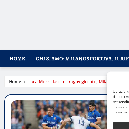
HOME
CHI SIAMO: MILANOSPORTIVA, IL RI
Home
Luca Morisi lascia il rugby giocato, Milano saluta 
Utilizzia
dispositiv
personaliz
comportame
consenso 