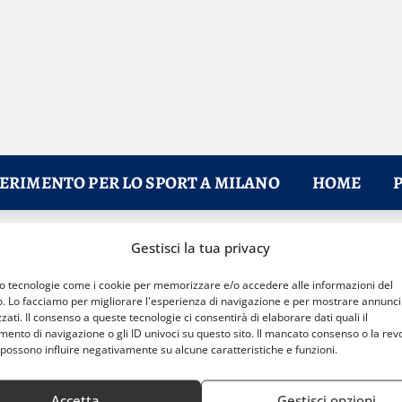
FERIMENTO PER LO SPORT A MILANO
HOME
Gestisci la tua privacy
uno dei suoi grandi talenti azzurri
mo tecnologie come i cookie per memorizzare e/o accedere alle informazioni del
o. Lo facciamo per migliorare l'esperienza di navigazione e per mostrare annunci
zati. Il consenso a queste tecnologie ci consentirà di elaborare dati quali il
nto di navigazione o gli ID univoci su questo sito. Il mancato consenso o la rev
possono influire negativamente su alcune caratteristiche e funzioni.
Accetta
Gestisci opzioni