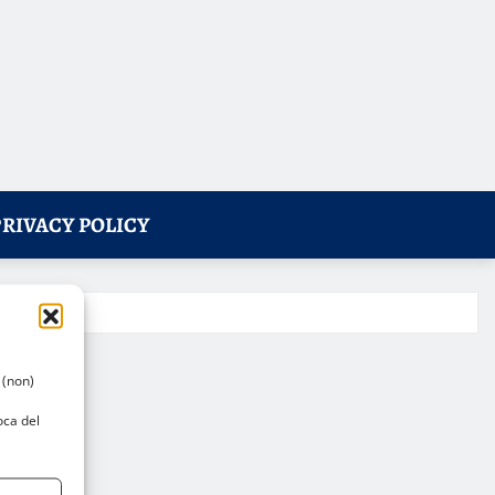
PRIVACY POLICY
 (non)
oca del