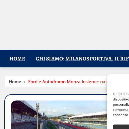
HOME
CHI SIAMO: MILANOSPORTIVA, IL RI
Home
Ford e Autodromo Monza insieme: nasce una nuov
Utilizzia
dispositiv
personaliz
comportame
consenso 