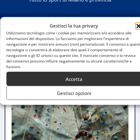
Gestisci la tua privacy
Utilizziamo tecnologie come i cookie per memorizzare e/o accedere alle
informazioni del dispositivo. Lo facciamo per migliorare l'esperienza di
navigazione e per mostrare annunci (non) personalizzati. Il consenso a quest
tecnologie ci consentirà di elaborare dati quali il comportamento di
Home
navigazione o gli ID univoci su questo sito. Il mancato consenso o la revoca
Sport per migliorare la postura: le discipline più
del consenso possono influire negativamente su alcune caratteristiche e
efficaci
funzioni.
Accetta
Gestisci opzioni